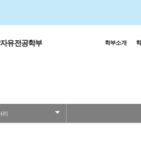
학자유전공학부
학부소개
자유전공학부 소
교육
개
학사
교수진 소개
찾아오시는 길
러리