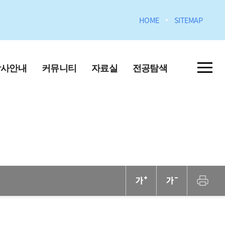
HOME
SITEMAP
학사안내
커뮤니티
자료실
전공탐색
과정 안내
공지사항
전공안내
일정
자주묻는질문
전공소개 영상
포토갤러리