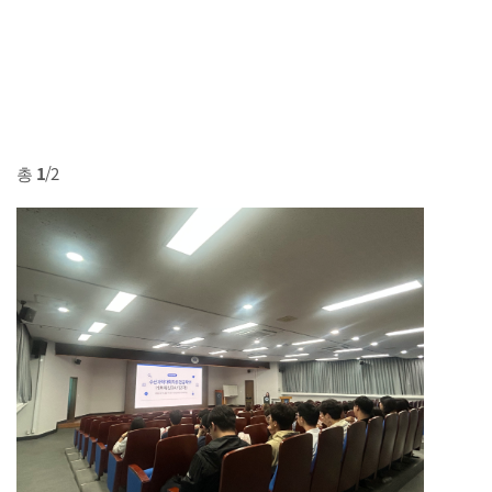
총
1
/2